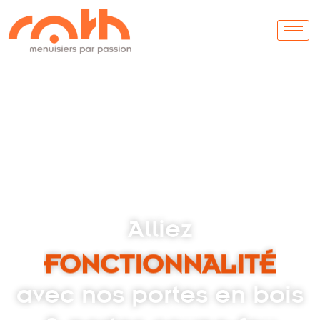
Alliez
FONCTIONNALITÉ
avec nos portes en bois