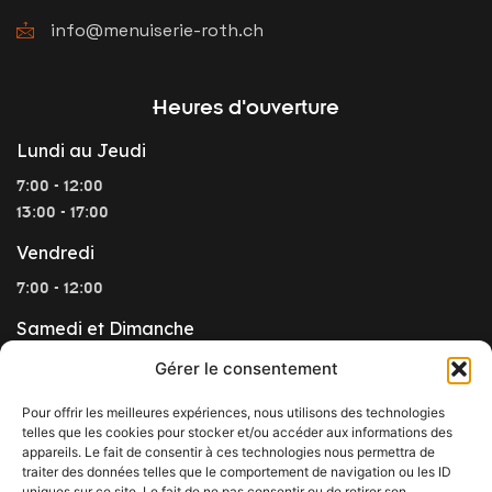
info@menuiserie-roth.ch
Heures d'ouverture
Lundi au Jeudi
7:00 - 12:00
13:00 - 17:00
Vendredi
7:00 - 12:00
Samedi et Dimanche
Gérer le consentement
fermé
Pour offrir les meilleures expériences, nous utilisons des technologies
telles que les cookies pour stocker et/ou accéder aux informations des
Liens utiles
appareils. Le fait de consentir à ces technologies nous permettra de
traiter des données telles que le comportement de navigation ou les ID
Nous recrutons !
uniques sur ce site. Le fait de ne pas consentir ou de retirer son